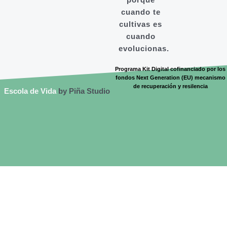
cuando te
cultivas es
cuando
evolucionas.
Programa Kit Digital cofinanciado por los
fondos Next Generation (EU) mecanismo
de recuperación y resilencia
Escola de Vida
by Piña Studio