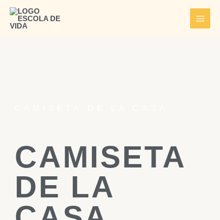
Ir
Main
al
Men
contenido
CAMISETA DE LA CASA
CAMISETA
DE LA
CASA