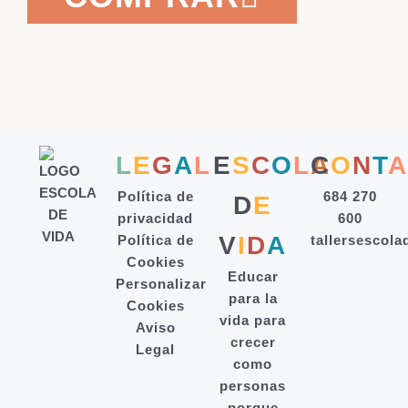
L
E
G
A
L
E
S
C
O
L
A
C
O
N
T
A
Política de
684 270
D
E
privacidad
600
V
I
D
A
Política de
tallersescol
Cookies
Educar
Personalizar
para la
Cookies
vida para
Aviso
crecer
Legal
como
personas
porque