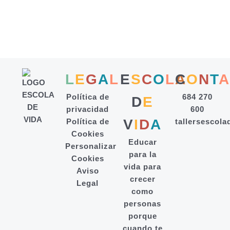
L
E
G
A
L
E
S
C
O
L
A
C
O
N
T
A
Política de
684 270
D
E
privacidad
600
V
I
D
A
Política de
tallersescol
Cookies
Educar
Personalizar
para la
Cookies
vida para
Aviso
crecer
Legal
como
personas
porque
cuando te