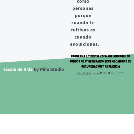
como
personas
porque
cuando te
cultivas es
cuando
evolucionas.
Programa Kit Digital cofinanciado por los
fondos Next Generation (EU) mecanismo de
recuperación y resilencia
Escola de Vida
by Piña Studio