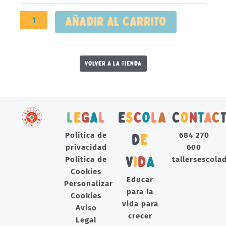
AÑADIR AL CARRITO
VOLVER A LA TIENDA
L
E
G
A
L
E
S
C
O
L
A
C
O
N
T
A
C
Política de
684 270
D
E
privacidad
600
V
I
D
A
Política de
tallersescol
Cookies
Educar
Personalizar
para la
Cookies
vida para
Aviso
crecer
Legal